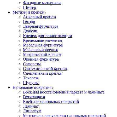
Фасадные материалы
Шифер
Метизы и крепеж
Анкерный крепеж
Гвозди
Дверная фурнитура
Дюбели
Крепеж для теплоизоляции
Крепежные элементы
Мебельная фурнитура
Мебельный крепеж
Метрический крепеж
Оконная фурнитура
Саморезы
Сантехнический крепеж
Специальный крепеж
Такелаж
Шурупы
Напольные покрытия
Воск для восстановления паркета и ламината
Грязезащита
Клей для напольных покрытий
Ламинат
Линолеум
Материалы для укладки напольных покрытий