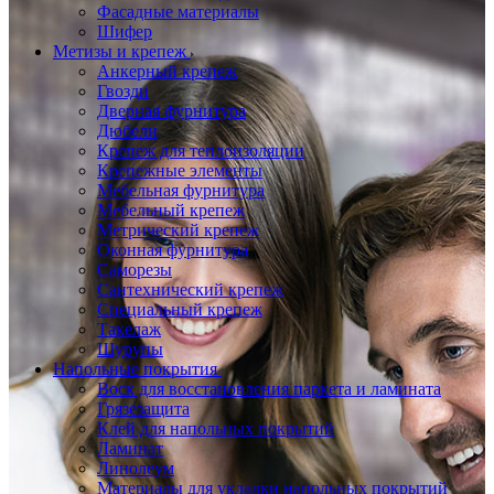
Фасадные материалы
Шифер
Метизы и крепеж
Анкерный крепеж
Гвозди
Дверная фурнитура
Дюбели
Крепеж для теплоизоляции
Крепежные элементы
Мебельная фурнитура
Мебельный крепеж
Метрический крепеж
Оконная фурнитура
Саморезы
Сантехнический крепеж
Специальный крепеж
Такелаж
Шурупы
Напольные покрытия
Воск для восстановления паркета и ламината
Грязезащита
Клей для напольных покрытий
Ламинат
Линолеум
Материалы для укладки напольных покрытий