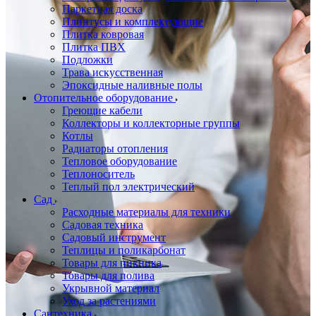
Паркетная доска
Плинтусы и комплектующие
Плитка ковровая
Плитка ПВХ
Подложки
Трава искусственная
Эпоксидные наливные полы
Отопительное оборудование
Греющие кабели
Коллекторы и коллекторные группы
Котлы
Радиаторы отопления
Тепловое оборудование
Теплоноситель
Теплый пол электрический
Сад
Расходные материалы для техники
Садовая техника
Садовый инструмент
Теплицы и поликарбонат
Товары для пикника
Товары для полива
Укрывной материал
Уход за растениями
Сантехника