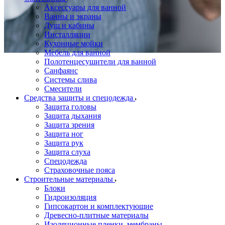
Аксессуары для ванной
Ванны и экраны
Душ и кабины
Инсталляции
Кухонные мойки
Мебель для ванной
Полотенцесушители для ванной
Санфаянс
Системы слива
Смесители
Средства защиты и спецодежда
Защита головы
Защита дыхания
Защита зрения
Защита ног
Защита рук
Защита слуха
Спецодежда
Страховочные пояса
Строительные материалы
Блоки
Гидроизоляция
Гипсокартон и комплектующие
Древесно-плитные материалы
Изоляционные пленки, мембраны