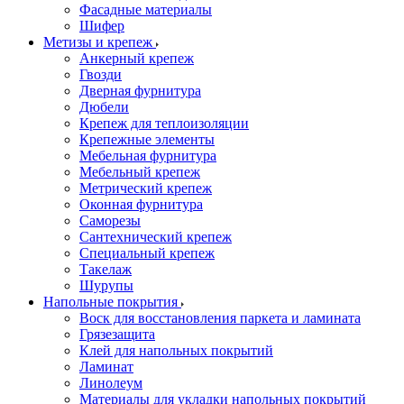
Фасадные материалы
Шифер
Метизы и крепеж
Анкерный крепеж
Гвозди
Дверная фурнитура
Дюбели
Крепеж для теплоизоляции
Крепежные элементы
Мебельная фурнитура
Мебельный крепеж
Метрический крепеж
Оконная фурнитура
Саморезы
Сантехнический крепеж
Специальный крепеж
Такелаж
Шурупы
Напольные покрытия
Воск для восстановления паркета и ламината
Грязезащита
Клей для напольных покрытий
Ламинат
Линолеум
Материалы для укладки напольных покрытий