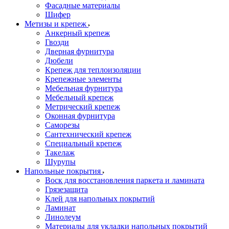
Фасадные материалы
Шифер
Метизы и крепеж
Анкерный крепеж
Гвозди
Дверная фурнитура
Дюбели
Крепеж для теплоизоляции
Крепежные элементы
Мебельная фурнитура
Мебельный крепеж
Метрический крепеж
Оконная фурнитура
Саморезы
Сантехнический крепеж
Специальный крепеж
Такелаж
Шурупы
Напольные покрытия
Воск для восстановления паркета и ламината
Грязезащита
Клей для напольных покрытий
Ламинат
Линолеум
Материалы для укладки напольных покрытий