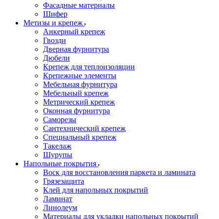
Фасадные материалы
Шифер
Метизы и крепеж
Анкерный крепеж
Гвозди
Дверная фурнитура
Дюбели
Крепеж для теплоизоляции
Крепежные элементы
Мебельная фурнитура
Мебельный крепеж
Метрический крепеж
Оконная фурнитура
Саморезы
Сантехнический крепеж
Специальный крепеж
Такелаж
Шурупы
Напольные покрытия
Воск для восстановления паркета и ламината
Грязезащита
Клей для напольных покрытий
Ламинат
Линолеум
Материалы для укладки напольных покрытий