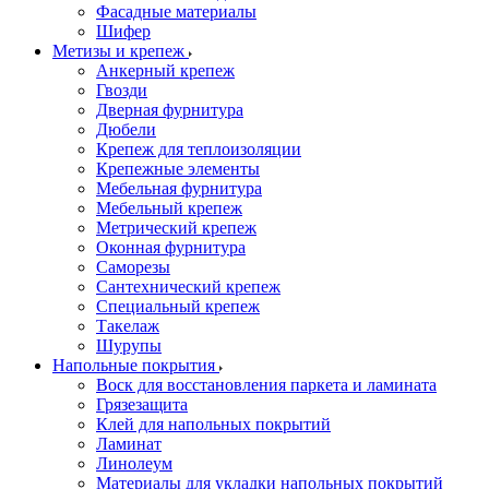
Фасадные материалы
Шифер
Метизы и крепеж
Анкерный крепеж
Гвозди
Дверная фурнитура
Дюбели
Крепеж для теплоизоляции
Крепежные элементы
Мебельная фурнитура
Мебельный крепеж
Метрический крепеж
Оконная фурнитура
Саморезы
Сантехнический крепеж
Специальный крепеж
Такелаж
Шурупы
Напольные покрытия
Воск для восстановления паркета и ламината
Грязезащита
Клей для напольных покрытий
Ламинат
Линолеум
Материалы для укладки напольных покрытий